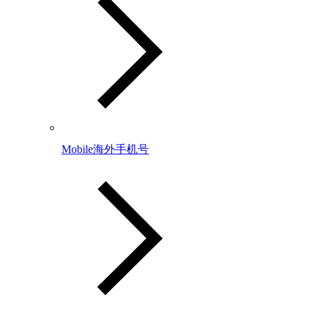
Mobile海外手机号