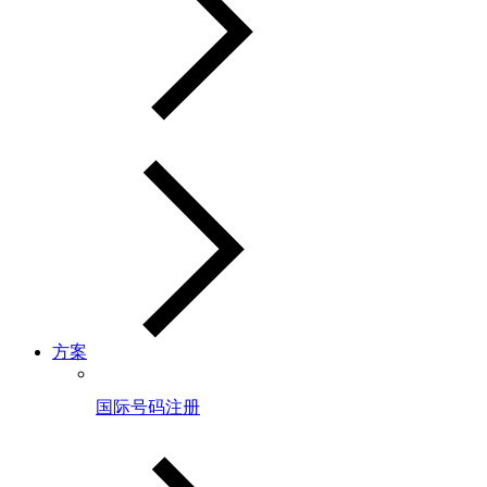
方案
国际号码注册