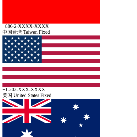
+886-2-XXXX-XXXX
中国台湾 Taiwan
Fixed
+1-202-XXX-XXXX
美国 United States
Fixed