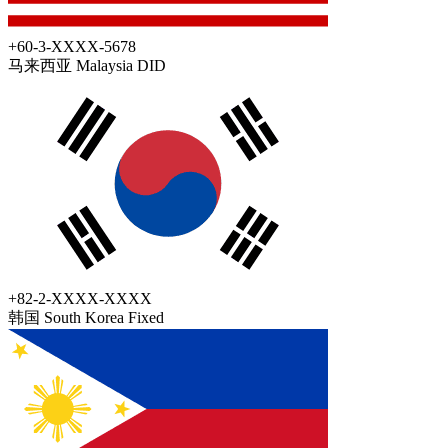
+60-3-XXXX-5678
马来西亚 Malaysia
DID
+82-2-XXXX-XXXX
韩国 South Korea
Fixed