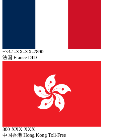
+33-1-XX-XX-7890
法国 France
DID
800-XXX-XXX
中国香港 Hong Kong
Toll-Free