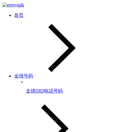
首页
全球号码
全球DID电话号码