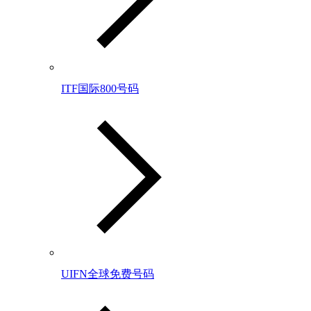
ITF国际800号码
UIFN全球免费号码