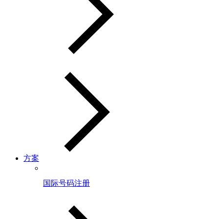
方案
国际号码注册