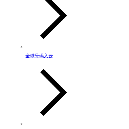
全球号码入云