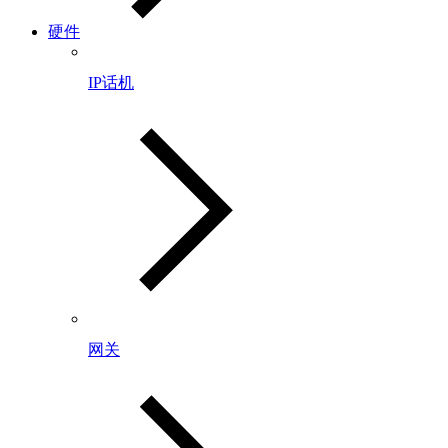
硬件
IP话机
网关