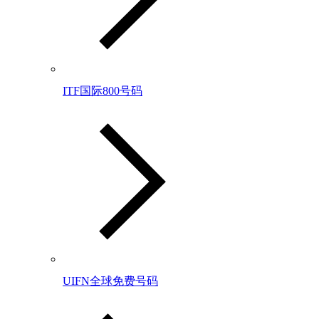
ITF国际800号码
UIFN全球免费号码