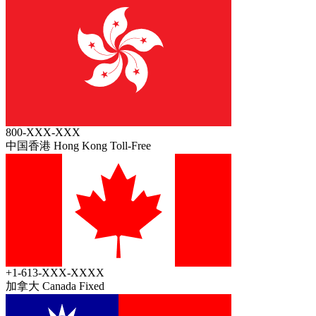
800-XXX-XXX
中国香港 Hong Kong
Toll-Free
+1-613-XXX-XXXX
加拿大 Canada
Fixed