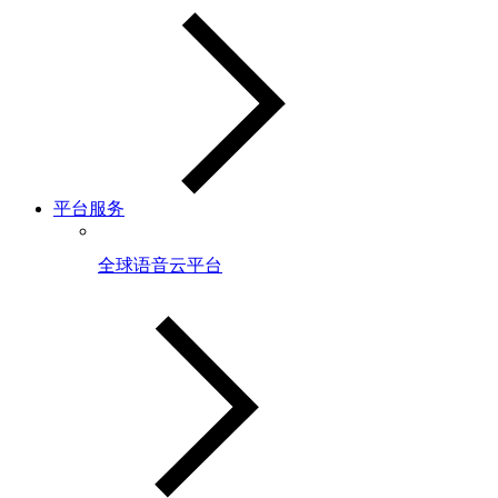
平台服务
全球语音云平台