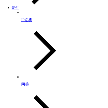
硬件
IP话机
网关