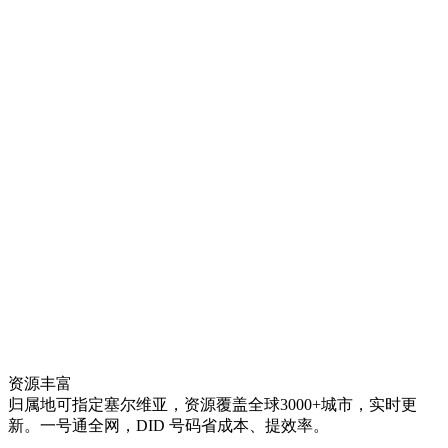
资源丰富
归属地可指定塞尔维亚，资源覆盖全球3000+城市，实时更
新。一号通全网，DID 号码省成本、提效率。