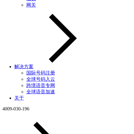
网关
解决方案
国际号码注册
全球号码入云
跨境语音专网
全球语音加速
关于
4009-030-196