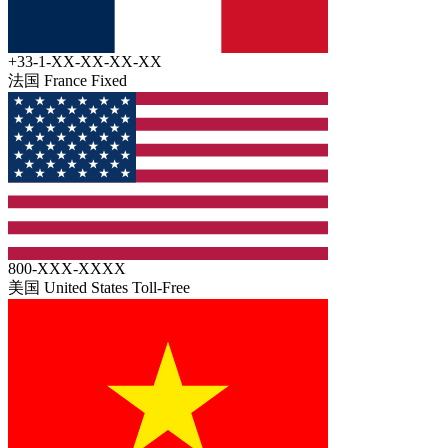
+33-1-XX-XX-XX-XX
法国 France
Fixed
800-XXX-XXXX
美国 United States
Toll-Free