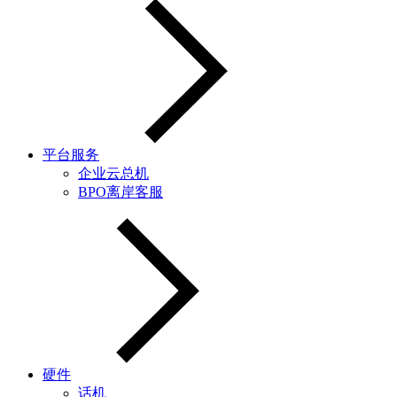
平台服务
企业云总机
BPO离岸客服
硬件
话机