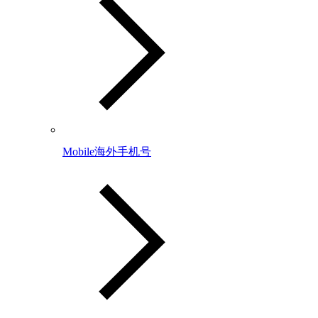
Mobile海外手机号