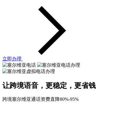
立即办理
让跨境语音，更稳定，更省钱
跨境塞尔维亚通话资费直降80%-95%