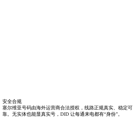
安全合规
塞尔维亚号码由海外运营商合法授权，线路正规真实、稳定可
靠。无实体也能显真实号，DID 让每通来电都有“身份”。