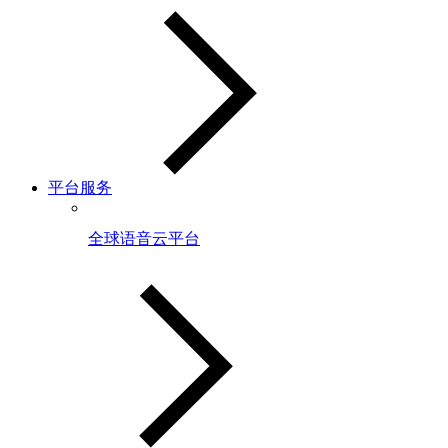
平台服务
全球语音云平台