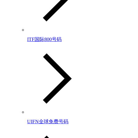
ITF国际800号码
UIFN全球免费号码