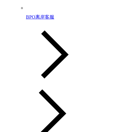
BPO离岸客服