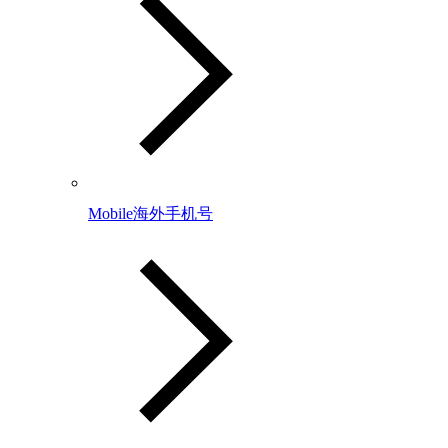
Mobile海外手机号