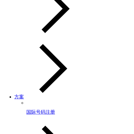
方案
国际号码注册